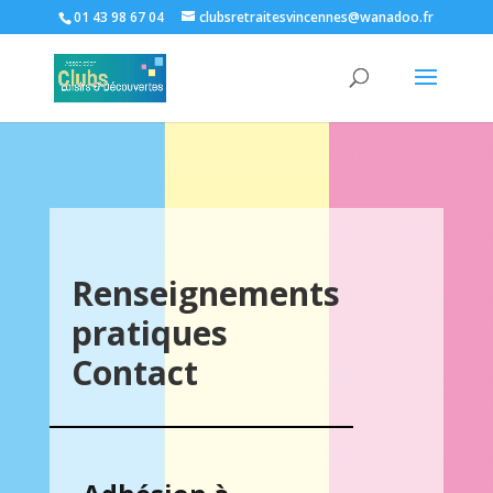
01 43 98 67 04
clubsretraitesvincennes@wanadoo.fr
Renseignements
pratiques
Contact