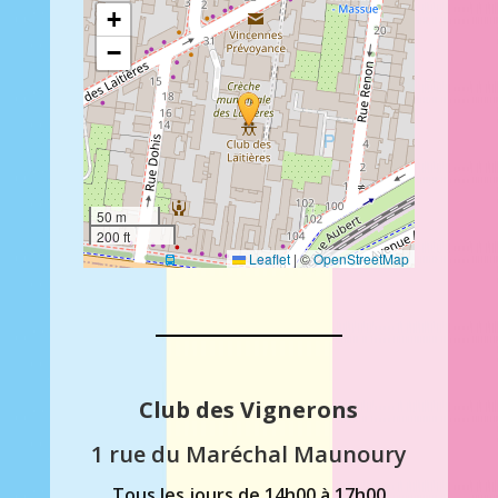
+
−
50 m
200 ft
Leaflet
|
©
OpenStreetMap
Club des Vignerons
1 rue du Maréchal Maunoury
Tous les jours de 14h00 à 17h00