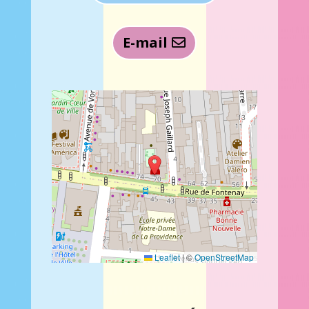
E-mail
Leaflet
|
©
OpenStreetMap