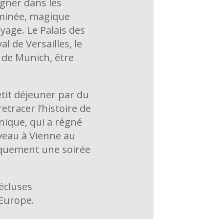
igner dans les
luminée, magique
yage. Le Palais des
 de Versailles, le
e de Munich, être
etit déjeuner par du
tracer l’histoire de
nique, qui a régné
uveau à Vienne au
aïquement une soirée
écluses
 Europe.