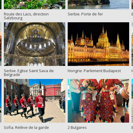
Route des Lacs, direction
Serbie. Porte de fer
Salzbourg
Serbie. Eglise Saint Sava de
Hongrie. Parlement Budapest
Belgrade
Sofia. Relève de la garde
2 Bulgares