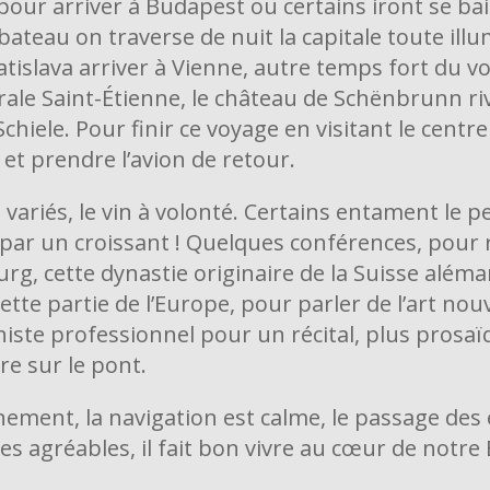
pour arriver à Budapest ou certains iront se ba
 bateau on traverse de nuit la capitale toute il
atislava arriver à Vienne, autre temps fort du vo
le Saint-Étienne, le château de Schënbrunn rival
hiele. Pour finir ce voyage en visitant le centr
et prendre l’avion de retour.
 variés, le vin à volonté. Certains entament le p
ar un croissant ! Quelques conférences, pour re
rg, cette dynastie originaire de la Suisse aléma
cette partie de l’Europe, pour parler de l’art no
niste professionnel pour un récital, plus pros
re sur le pont.
ement, la navigation est calme, le passage des 
s agréables, il fait bon vivre au cœur de notre