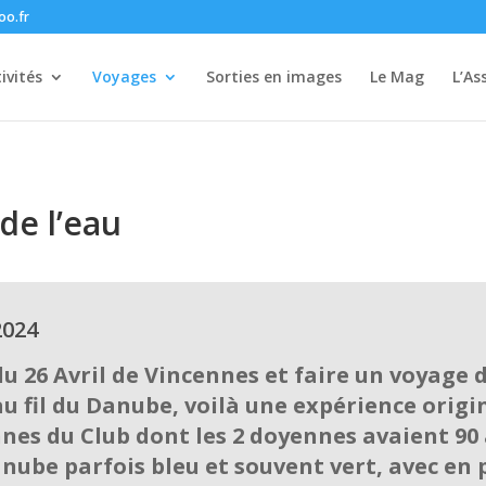
oo.fr
ivités
Voyages
Sorties en images
Le Mag
L’As
de l’eau
2024
du 26 Avril de Vincennes et faire un voyage d
u fil du Danube, voilà une expérience origin
nes du Club dont les 2 doyennes avaient 90 a
nube parfois bleu et souvent vert, avec en