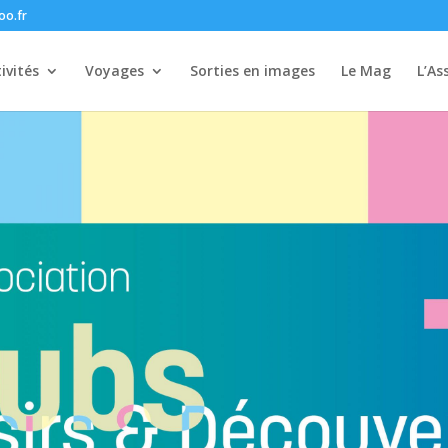
oo.fr
ivités
Voyages
Sorties en images
Le Mag
L’As