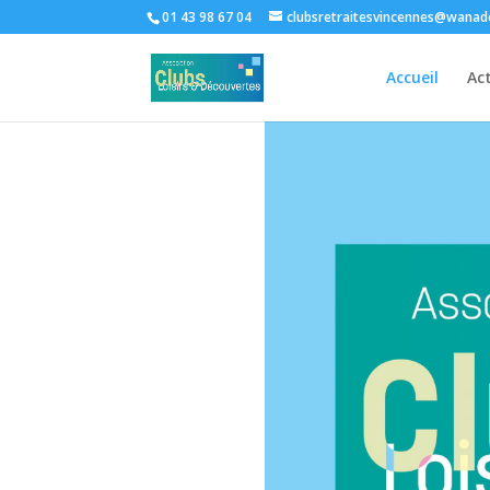
01 43 98 67 04
clubsretraitesvincennes@wanad
Accueil
Act