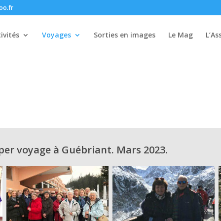
oo.fr
ivités
Voyages
Sorties en images
Le Mag
L’As
per voyage à Guébriant. Mars 2023.