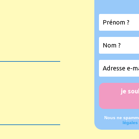
Nous ne spammo
légales