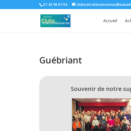
01 43 98 67 04
clubsretraitesvincennes@wanad
Accueil
Act
Guébriant
Souvenir de notre su