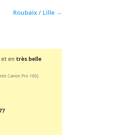
Roubaix / Lille
→
et en
très belle
mante Canon Pro 100).
77